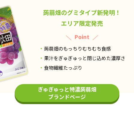
蒟蒻畑のグミタイプ新発明！
エリア限定発売
蒟蒻畑のもっちりむちむち食感
果汁をぎゅぎゅっと閉じ込めた濃厚さ
食物繊維たっぷり
ぎゅぎゅっと特濃蒟蒻畑
ブランドページ