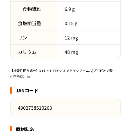
食物繊維
6.9 g
食塩相当量
0.15 g
リン
12 mg
カリウム
48 mg
【機能性関与成分】3-(4-ヒドロキシ-3-メトキシフェニル)プロピオン酸
(HMPA)23mg
JANコード
4902738510263
原材料名