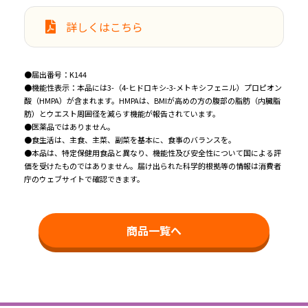
詳しくはこちら
●届出番号：K144
●機能性表示：本品には3-（4-ヒドロキシ-3-メトキシフェニル）プロピオン
酸（HMPA）が含まれます。HMPAは、BMIが高めの方の腹部の脂肪（内臓脂
肪）とウエスト周囲径を減らす機能が報告されています。
●医薬品ではありません。
●食生活は、主食、主菜、副菜を基本に、食事のバランスを。
●本品は、特定保健用食品と異なり、機能性及び安全性について国による評
価を受けたものではありません。届け出られた科学的根拠等の情報は消費者
庁のウェブサイトで確認できます。
商品一覧へ