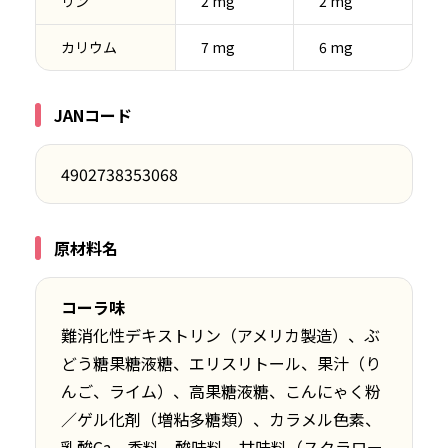
リン
2 mg
2 mg
カリウム
7 mg
6 mg
JANコード
4902738353068
原材料名
コーラ味
難消化性デキストリン（アメリカ製造）、ぶ
どう糖果糖液糖、エリスリトール、果汁（り
んご、ライム）、高果糖液糖、こんにゃく粉
／ゲル化剤（増粘多糖類）、カラメル色素、
乳酸Ca、香料、酸味料、甘味料（スクラロー