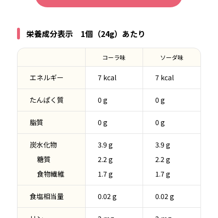
栄養成分表示 1個（24g）あたり
コーラ味
ソーダ味
エネルギー
7 kcal
7 kcal
たんぱく質
0 g
0 g
脂質
0 g
0 g
炭水化物
3.9 g
3.9 g
糖質
2.2 g
2.2 g
食物繊維
1.7 g
1.7 g
食塩相当量
0.02 g
0.02 g