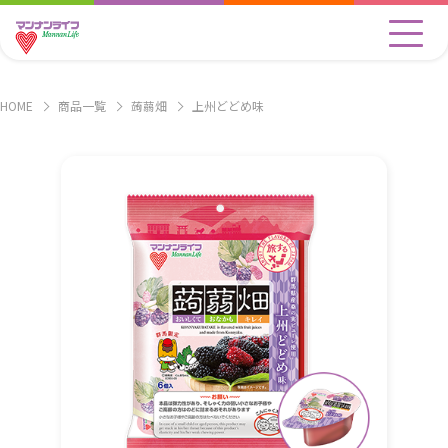
HOME
商品一覧
蒟蒻畑
上州どどめ味